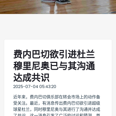
费内巴切欲引进杜兰
穆里尼奥已与其沟通
达成共识
2025-07-04 05:43:20
近年来，费内巴切俱乐部在转会市场上的动作备
受关注。最近，有消息传出费内巴切欲引进超级
球星杜兰，同时穆里尼奥与其进行了沟通并达成
了共识。这一消息引发了广泛的讨论和猜测。首