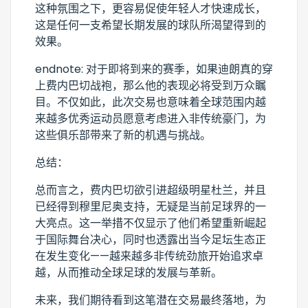
这种氛围之下，更容易促使年轻人才快速成长，
这是任何一支希望长期发展的球队所渴望得到的
效果。
endnote: 对于即将到来的赛季，如果迪朗真的穿
上费内巴切战袍，那么他的表现必将受到万众瞩
目。不仅如此，此次交易也意味着全球范围内越
来越多优秀运动员愿意考虑进入非传统豪门，为
这些俱乐部带来了新的机遇与挑战。
总结：
总而言之，费内巴切欲引进超级明星杜兰，并且
已经得到穆里尼奥支持，无疑是当前足球界的一
大亮点。这一举措不仅显示了他们希望重新崛起
于国际舞台决心，同时也透露出当今足坛生态正
在发生变化——越来越多非传统劲旅开始追求卓
越，从而推动全球足球的发展与革新。
未来，我们期待看到这笔潜在交易最终落地，为