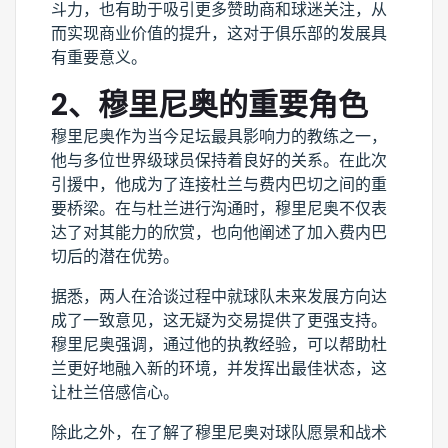
斗力，也有助于吸引更多赞助商和球迷关注，从
而实现商业价值的提升，这对于俱乐部的发展具
有重要意义。
2、穆里尼奥的重要角色
穆里尼奥作为当今足坛最具影响力的教练之一，
他与多位世界级球员保持着良好的关系。在此次
引援中，他成为了连接杜兰与费内巴切之间的重
要桥梁。在与杜兰进行沟通时，穆里尼奥不仅表
达了对其能力的欣赏，也向他阐述了加入费内巴
切后的潜在优势。
据悉，两人在洽谈过程中就球队未来发展方向达
成了一致意见，这无疑为交易提供了更强支持。
穆里尼奥强调，通过他的执教经验，可以帮助杜
兰更好地融入新的环境，并发挥出最佳状态，这
让杜兰倍感信心。
除此之外，在了解了穆里尼奥对球队愿景和战术