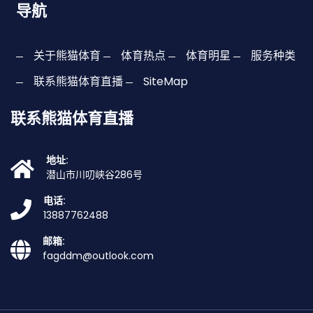
导航
关于熊猫体育
体育热点
体育明星
服务种类
联系熊猫体育直播
SiteMap
联系熊猫体育直播
地址:
潜山市川叨峡谷286号
电话:
13887762488
邮箱:
fagddm@outlook.com