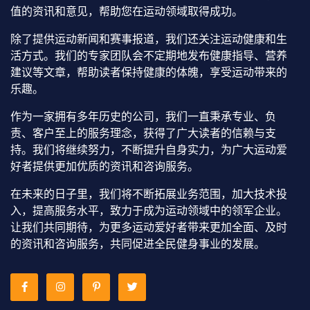
值的资讯和意见，帮助您在运动领域取得成功。
除了提供运动新闻和赛事报道，我们还关注运动健康和生
活方式。我们的专家团队会不定期地发布健康指导、营养
建议等文章，帮助读者保持健康的体魄，享受运动带来的
乐趣。
作为一家拥有多年历史的公司，我们一直秉承专业、负
责、客户至上的服务理念，获得了广大读者的信赖与支
持。我们将继续努力，不断提升自身实力，为广大运动爱
好者提供更加优质的资讯和咨询服务。
在未来的日子里，我们将不断拓展业务范围，加大技术投
入，提高服务水平，致力于成为运动领域中的领军企业。
让我们共同期待，为更多运动爱好者带来更加全面、及时
的资讯和咨询服务，共同促进全民健身事业的发展。