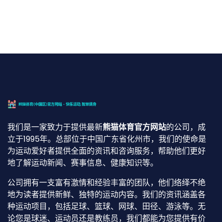
我们是一家致力于提供最新
熊猫体育官方网站
的公司，成
立于1995年。总部位于中国广东省化州市，我们的使命是
为运动爱好者提供全面的资讯和咨询服务，帮助他们更好
地了解运动新闻、赛事信息、健康知识等。
公司拥有一支富有激情和经验丰富的团队，他们络绎不绝
地为读者提供新鲜、独特的运动内容。我们的资讯涵盖各
种运动项目，包括足球、篮球、网球、田径、游泳等。无
论您是球迷、运动员还是教练员，我们都能为您提供有价