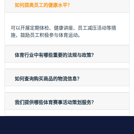
如何提高员工的健康水平？
可以开展定期体检、健康讲座、员工减压活动等措
施，鼓励员工积极参与体育运动。
体育行业中有哪些重要的法规与政策？
如何查询购买商品的物流信息？
我们提供哪些体育赛事活动策划服务？