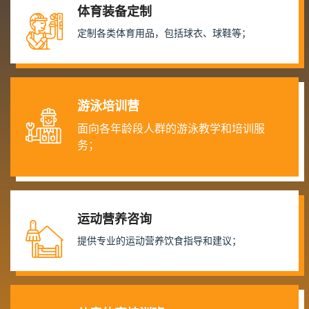
体育装备定制
定制各类体育用品，包括球衣、球鞋等；
游泳培训营
面向各年龄段人群的游泳教学和培训服
务；
运动营养咨询
提供专业的运动营养饮食指导和建议；