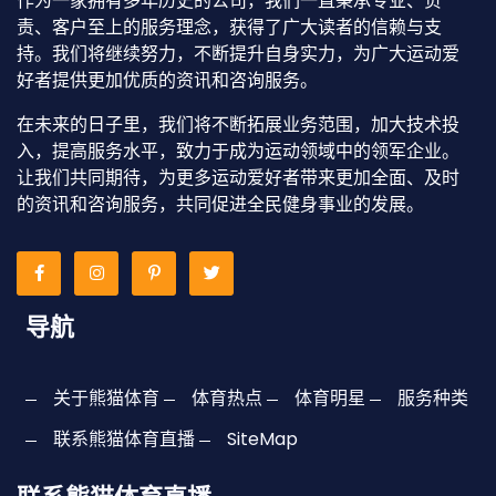
作为一家拥有多年历史的公司，我们一直秉承专业、负
责、客户至上的服务理念，获得了广大读者的信赖与支
持。我们将继续努力，不断提升自身实力，为广大运动爱
好者提供更加优质的资讯和咨询服务。
在未来的日子里，我们将不断拓展业务范围，加大技术投
入，提高服务水平，致力于成为运动领域中的领军企业。
让我们共同期待，为更多运动爱好者带来更加全面、及时
的资讯和咨询服务，共同促进全民健身事业的发展。
导航
关于熊猫体育
体育热点
体育明星
服务种类
联系熊猫体育直播
SiteMap