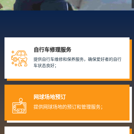
自行车修理服务
提供自行车维修和保养服务，确保爱好者的自行
车状态良好；
网球场地预订
提供网球场地的预订和管理服务；