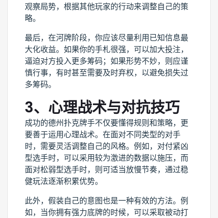
观察局势，根据其他玩家的行动来调整自己的策
略。
最后，在河牌阶段，你应该尽量利用已知信息最
大化收益。如果你的手札很强，可以加大投注，
逼迫对方投入更多筹码；如果形势不妙，则应谨
慎行事，有时甚至需要及时弃权，以避免损失过
多筹码。
3、心理战术与对抗技巧
成功的德州扑克牌手不仅要懂得规则和策略，更
要善于运用心理战术。在面对不同类型的对手
时，需要灵活调整自己的风格。例如，对付紧凶
型选手时，可以采用较为激进的数据以施压，而
面对松弱型选手时，则可适当放慢节奏，通过稳
健玩法逐渐积累优势。
此外，假装自己的意图也是一种有效的方法。例
如，当你拥有强力底牌的时候，可以采取被动打