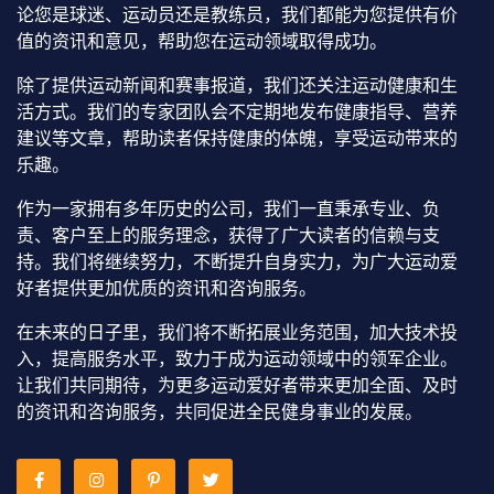
论您是球迷、运动员还是教练员，我们都能为您提供有价
值的资讯和意见，帮助您在运动领域取得成功。
除了提供运动新闻和赛事报道，我们还关注运动健康和生
活方式。我们的专家团队会不定期地发布健康指导、营养
建议等文章，帮助读者保持健康的体魄，享受运动带来的
乐趣。
作为一家拥有多年历史的公司，我们一直秉承专业、负
责、客户至上的服务理念，获得了广大读者的信赖与支
持。我们将继续努力，不断提升自身实力，为广大运动爱
好者提供更加优质的资讯和咨询服务。
在未来的日子里，我们将不断拓展业务范围，加大技术投
入，提高服务水平，致力于成为运动领域中的领军企业。
让我们共同期待，为更多运动爱好者带来更加全面、及时
的资讯和咨询服务，共同促进全民健身事业的发展。