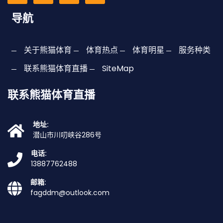
导航
关于熊猫体育
体育热点
体育明星
服务种类
联系熊猫体育直播
SiteMap
联系熊猫体育直播
地址:
潜山市川叨峡谷286号
电话:
13887762488
邮箱:
fagddm@outlook.com