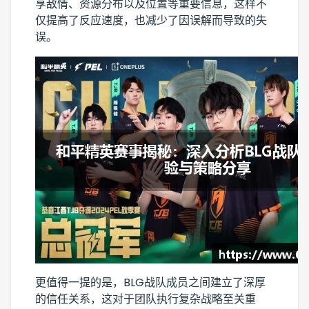
享敌情、资源分布以及位置等重要信息，这样不
仅提高了反应速度，也减少了因误解而导致的失
误。
更值得一提的是，BLG战队成员之间建立了深厚
的信任关系，这对于团队执行复杂战略至关重