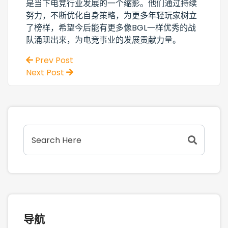
是当下电竞行业发展的一个缩影。他们通过持续
努力，不断优化自身策略，为更多年轻玩家树立
了榜样，希望今后能有更多像BGL一样优秀的战
队涌现出来，为电竞事业的发展贡献力量。
Prev Post
Next Post
导航