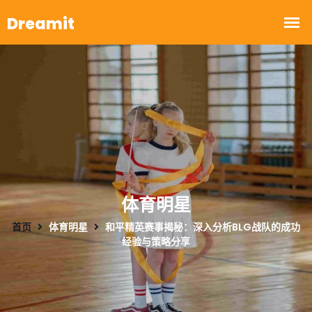
体育明星
首页
体育明星
和平精英赛事揭秘：深入分析BLG战队的成功
经验与策略分享