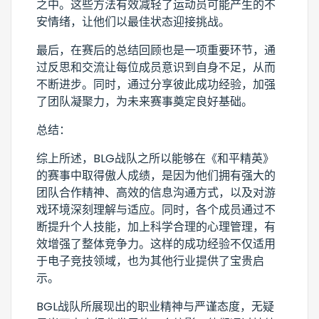
之中。这些方法有效减轻了运动员可能产生的不
安情绪，让他们以最佳状态迎接挑战。
最后，在赛后的总结回顾也是一项重要环节，通
过反思和交流让每位成员意识到自身不足，从而
不断进步。同时，通过分享彼此成功经验，加强
了团队凝聚力，为未来赛事奠定良好基础。
总结：
综上所述，BLG战队之所以能够在《和平精英》
的赛事中取得傲人成绩，是因为他们拥有强大的
团队合作精神、高效的信息沟通方式，以及对游
戏环境深刻理解与适应。同时，各个成员通过不
断提升个人技能，加上科学合理的心理管理，有
效增强了整体竞争力。这样的成功经验不仅适用
于电子竞技领域，也为其他行业提供了宝贵启
示。
BGL战队所展现出的职业精神与严谨态度，无疑