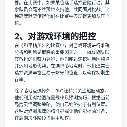
要。在比赛中，如果某位选手选择冒险行动，其
余队员会毫不犹豫地支持他，共同面对挑战。这
种高度默契使得他们在比赛中表现得更加从容自
信。
2、对游戏环境的把控
在《和平精英》的比赛中，对游戏环境进行准确
分析和判断是取胜的重要因素之一。BLG战队以
其敏锐的洞察力著称，他们能迅速识别地图特点
并运用地形优势。在选择落地点时，他们通常会
选择资源丰富且易于防守的位置，以确保初期生
存率。
除了落地点选择外，BLG还特别关注缩圈动态。
他们利用对地图缩圈规律及预测技巧，根据当前
局势灵活调整策略，使自己始终处于有利位置。
这种对缩圈规律的精准把握让他们能提前准备，
在后期决斗阶段占据主动权。