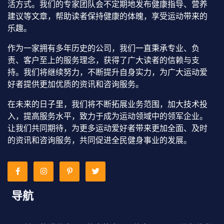
活方式。我们的专家团队会不定期地发布健康指导、营养
建议等文章，帮助读者保持健康的体魄，享受运动带来的
乐趣。
作为一家拥有多年历史的公司，我们一直秉承专业、负
责、客户至上的服务理念，获得了广大读者的信赖与支
持。我们将继续努力，不断提升自身实力，为广大运动爱
好者提供更加优质的资讯和咨询服务。
在未来的日子里，我们将不断拓展业务范围，加大技术投
入，提高服务水平，致力于成为运动领域中的领军企业。
让我们共同期待，为更多运动爱好者带来更加全面、及时
的资讯和咨询服务，共同促进全民健身事业的发展。
导航