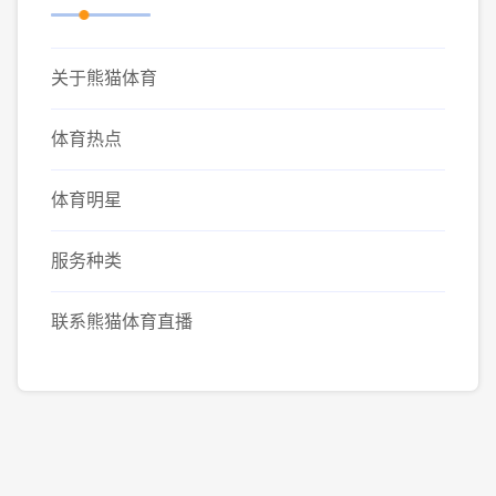
关于熊猫体育
体育热点
体育明星
服务种类
联系熊猫体育直播