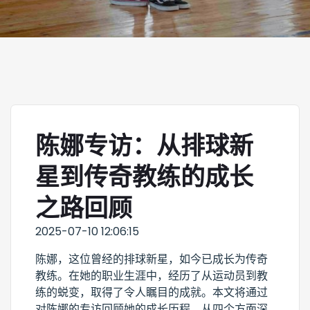
陈娜专访：从排球新
星到传奇教练的成长
之路回顾
2025-07-10 12:06:15
陈娜，这位曾经的排球新星，如今已成长为传奇
教练。在她的职业生涯中，经历了从运动员到教
练的蜕变，取得了令人瞩目的成就。本文将通过
对陈娜的专访回顾她的成长历程，从四个方面深