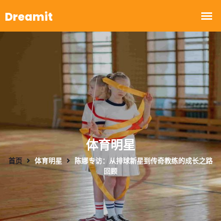
体育明星
首页
体育明星
陈娜专访：从排球新星到传奇教练的成长之路
回顾