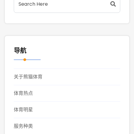
导航
关于熊猫体育
体育热点
体育明星
服务种类