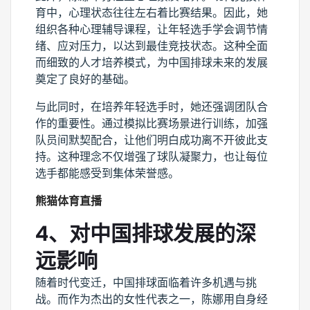
育中，心理状态往往左右着比赛结果。因此，她
组织各种心理辅导课程，让年轻选手学会调节情
绪、应对压力，以达到最佳竞技状态。这种全面
而细致的人才培养模式，为中国排球未来的发展
奠定了良好的基础。
与此同时，在培养年轻选手时，她还强调团队合
作的重要性。通过模拟比赛场景进行训练，加强
队员间默契配合，让他们明白成功离不开彼此支
持。这种理念不仅增强了球队凝聚力，也让每位
选手都能感受到集体荣誉感。
熊猫体育直播
4、对中国排球发展的深
远影响
随着时代变迁，中国排球面临着许多机遇与挑
战。而作为杰出的女性代表之一，陈娜用自身经