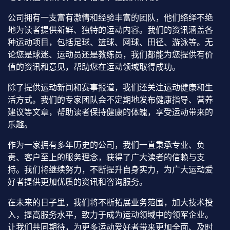
公司拥有一支富有激情和经验丰富的团队，他们络绎不绝
地为读者提供新鲜、独特的运动内容。我们的资讯涵盖各
种运动项目，包括足球、篮球、网球、田径、游泳等。无
论您是球迷、运动员还是教练员，我们都能为您提供有价
值的资讯和意见，帮助您在运动领域取得成功。
除了提供运动新闻和赛事报道，我们还关注运动健康和生
活方式。我们的专家团队会不定期地发布健康指导、营养
建议等文章，帮助读者保持健康的体魄，享受运动带来的
乐趣。
作为一家拥有多年历史的公司，我们一直秉承专业、负
责、客户至上的服务理念，获得了广大读者的信赖与支
持。我们将继续努力，不断提升自身实力，为广大运动爱
好者提供更加优质的资讯和咨询服务。
在未来的日子里，我们将不断拓展业务范围，加大技术投
入，提高服务水平，致力于成为运动领域中的领军企业。
让我们共同期待，为更多运动爱好者带来更加全面、及时