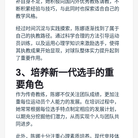
补自身不足，她积极向国内外优秀教练请教，不
断积累经验与技巧，与此同时也探索适合自己的
教学风格。
经过时间沉淀与实践摸索，陈娜逐渐找到了属于
自己的执教路径。通过科学合理的方法引导运动
员训练，以及运用心理学知识来激励选手，使得
其执教成果开始显现，对球队整体实力提升起到
了重要作用。
3、培养新一代选手的重
要角色
作为传奇教练，陈娜不仅关注团队成绩，更加注
重每位运动员个人能力的发展。在培训过程中，
她常常根据每位选手特点制定相应的发展计划，
以期充分挖掘他们潜力，从而实现个人与团队共
同进步。
此外，陈娜十分注重心理素质培养。现代竞技体