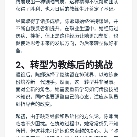
终展现出一种领袖气质。这种精神不仅帮助团队
获得了胜利，也为日后的教练生涯奠定了基础。
尽管取得了诸多成绩，陈娜却始终保持谦逊，并
不断自我反省和提升。在职业生涯中，她经历过
伤病、挫折，但正是这种经历让她更加坚韧，也
促使她思考未来的发展方向，为后来转型做好准
备。
2、转型为教练后的挑战
退役后，陈娜选择了继续留在排球界，以教练身
份培养新一代选手。然而，这一转型并非易事。
面对全新的角色，她需要重新学习如何传授技战
术知识，同时也要调整自己的心态，适应从队员
到指导者的改变。
起初，由于缺乏经验和系统化的方法论，陈娜面
临着不少困扰。在执教过程中，她常常感到不知
所措，但这并未打消她追求卓越的决心。为了弥