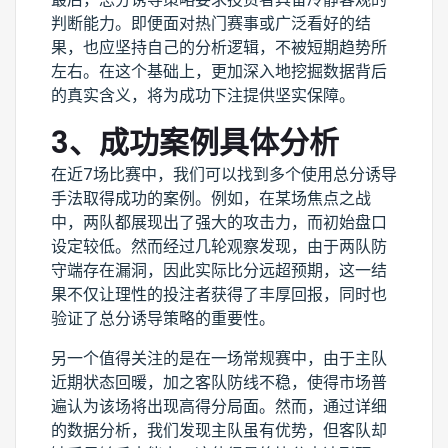
判断能力。即便面对热门赛事或广泛看好的结
果，也应坚持自己的分析逻辑，不被短期趋势所
左右。在这个基础上，更加深入地挖掘数据背后
的真实含义，将为成功下注提供坚实保障。
3、成功案例具体分析
在近7场比赛中，我们可以找到多个使用总分诱导
手法取得成功的案例。例如，在某场焦点之战
中，两队都展现出了强大的攻击力，而初始盘口
设定较低。然而经过几轮观察发现，由于两队防
守端存在漏洞，因此实际比分远超预期，这一结
果不仅让理性的投注者获得了丰厚回报，同时也
验证了总分诱导策略的重要性。
另一个值得关注的是在一场常规赛中，由于主队
近期状态回暖，加之客队防线不稳，使得市场普
遍认为该场将出现高得分局面。然而，通过详细
的数据分析，我们发现主队虽有优势，但客队却