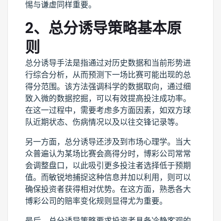
惕与谦虚同样重要。
2、总分诱导策略基本原
则
总分诱导手法是指通过对历史数据和当前形势进
行综合分析，从而预测下一场比赛可能出现的总
得分范围。该方法强调科学的数据取向，通过细
致入微的数据挖掘，可以有效提高投注成功率。
在这一过程中，需要考虑多方面因素，如双方球
队近期状态、伤病情况以及以往交锋记录等。
另一方面，总分诱导还涉及到市场心理学。当大
众普遍认为某场比赛会高得分时，博彩公司常常
会调整盘口，以此吸引更多投注者选择低于预期
值。而敏锐地捕捉这种信息并加以利用，则可以
确保投资者获得相对优势。在这方面，熟悉各大
博彩公司的赔率变化规则显得尤为重要。
最后，总分诱导策略要求投资者具备冷静客观的