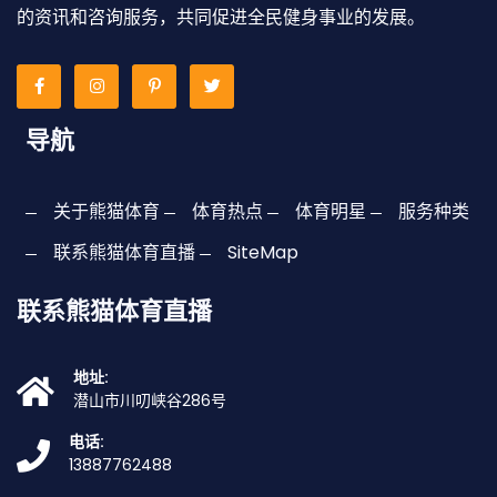
的资讯和咨询服务，共同促进全民健身事业的发展。
导航
关于熊猫体育
体育热点
体育明星
服务种类
联系熊猫体育直播
SiteMap
联系熊猫体育直播
地址:
潜山市川叨峡谷286号
电话:
13887762488