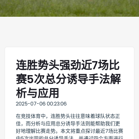
连胜势头强劲近7场比
赛5次总分诱导手法解
析与应用
2025-07-06 00:23:06
在竞技体育中，连胜势头往往意味着球队状态正
佳，而分析与应用总分诱导手法则能帮助我们更
好地理解比赛走势。本文将重点探讨最近7场比赛
中5次出现的总分诱导手法，并通过四个方面进行