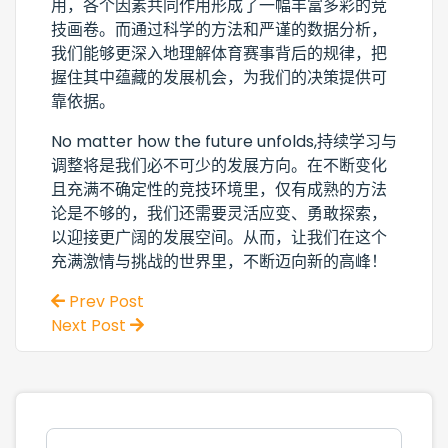
用，各个因素共同作用形成了一幅丰富多彩的竞
技画卷。而通过科学的方法和严谨的数据分析，
我们能够更深入地理解体育赛事背后的规律，把
握住其中蕴藏的发展机会，为我们的决策提供可
靠依据。
No matter how the future unfolds,持续学习与
调整将是我们必不可少的发展方向。在不断变化
且充满不确定性的竞技环境里，仅有成熟的方法
论是不够的，我们还需要灵活应变、勇敢探索，
以迎接更广阔的发展空间。从而，让我们在这个
充满激情与挑战的世界里，不断迈向新的高峰！
Prev Post
Next Post