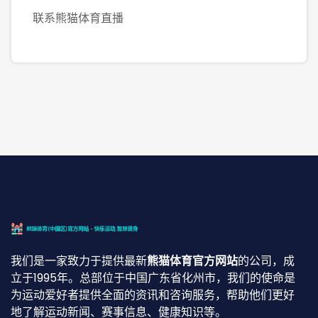
联系熊猫体育直播
我们是一家致力于提供最新
熊猫体育官方网站
的公司，成
立于1995年。总部位于中国广东省化州市，我们的使命是
为运动爱好者提供全面的资讯和咨询服务，帮助他们更好
地了解运动新闻、赛事信息、健康知识等。