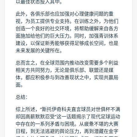
以最佳状态投入其中。
此外，各俱乐部也应加强对心理健康问题的重
视，为员工提供专业支持。在训练之外，为他们
创造一个良好的社交环境，将帮助缓解来自各方
面施加给他们的巨大压力。同时，加强青训体系
建设，以保证新秀能够获得足够成长空间，也是
未来发展的关键所在。
总而言之，在全球范围内推动改变需要多个利益
相关方共同努力，无论是俱乐部、联盟还是媒
体，都应积极参与到改善现状之中，实现共赢局
面。
总结：
综上所述，“斯托伊奇科夫直言球员对世俱杯不满
却因高薪默默忍受”这一话题揭示了现代足球运动
中存在的一系列矛盾与困境。从疲惫不堪的大赛
日程，到无法逃避的舆论压力，再到潜藏在金字