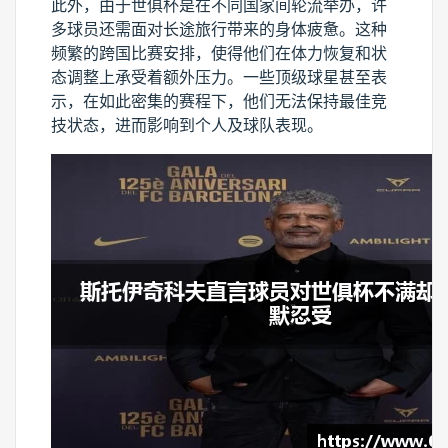
此外，由于世俱杯是在不同国家间轮流举办，许
多球员还需面对长途旅行带来的身体疲惫。这种
频繁的跨国比赛安排，使得他们在体力恢复和状
态调整上承受着额外压力。一些顶级球星甚至表
示，在如此密集的赛程下，他们无法保持最佳竞
技状态，进而影响到个人及球队表现。