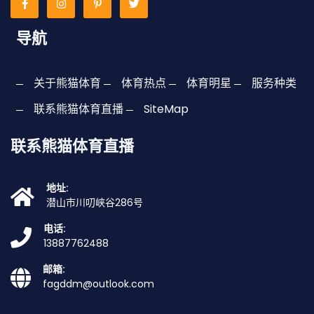
导航
关于熊猫体育
体育热点
体育明星
服务种类
联系熊猫体育直播
SiteMap
联系熊猫体育直播
地址:
潜山市川叨峡谷286号
电话:
13887762488
邮箱:
fagddm@outlook.com