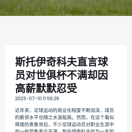
斯托伊奇科夫直言球
员对世俱杯不满却因
高薪默默忍受
2025-07-10 11:56:29
近年来，足球运动的商业化程度不断加深，球员
的薪资水平也随之水涨船高。然而，在这个看似
辉煌的表象背后，不少足球运动员对职业生涯中
的一些现象表示不满。斯托伊奇科夫作为一名知