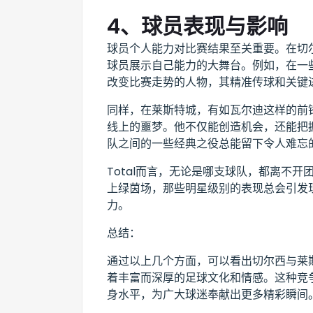
4、球员表现与影响
球员个人能力对比赛结果至关重要。在切
球员展示自己能力的大舞台。例如，在一
改变比赛走势的人物，其精准传球和关键
同样，在莱斯特城，有如瓦尔迪这样的前
线上的噩梦。他不仅能创造机会，还能把
队之间的一些经典之役总能留下令人难忘
Total而言，无论是哪支球队，都离不
上绿茵场，那些明星级别的表现总会引发
力。
总结：
通过以上几个方面，可以看出切尔西与莱
着丰富而深厚的足球文化和情感。这种竞
身水平，为广大球迷奉献出更多精彩瞬间