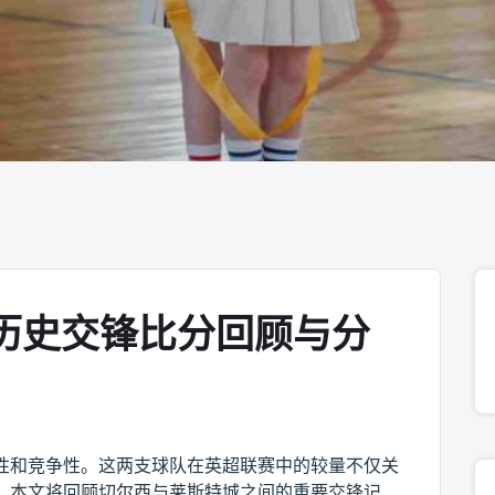
历史交锋比分回顾与分
性和竞争性。这两支球队在英超联赛中的较量不仅关
。本文将回顾切尔西与莱斯特城之间的重要交锋记