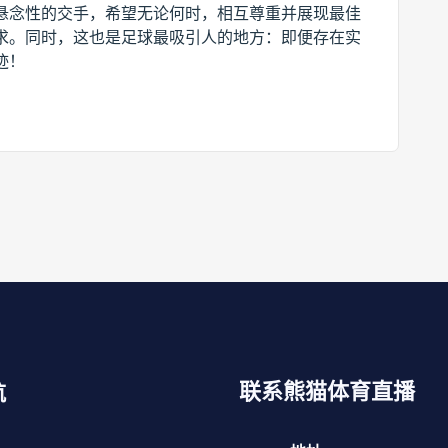
悬念性的交手，希望无论何时，相互尊重并展现最佳
求。同时，这也是足球最吸引人的地方：即便存在实
迹！
联系熊猫体育直播
航