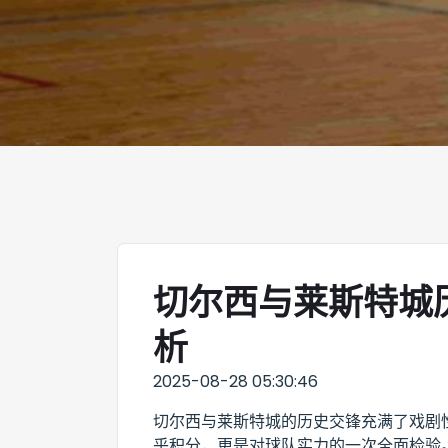
切尔西与莱斯特城
析
2025-08-28 05:30:46
切尔西与莱斯特城的历史交锋充满了戏剧
乎积分，更是对球队实力的一次全面检验