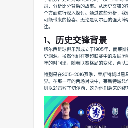
录，分析比分背后的故事。从历史交锋的
个方面进行深入探讨。通过这些分析，我
可能带来的惊喜。无论是切尔西的强大阵
注。
1、历史交锋背景
切尔西足球俱乐部成立于1905年，而莱斯
史渊源。虽然他们在英超联赛中的发展历
年的时间里，随着联赛格局的变化，两队
特别是在2015-2016赛季，莱斯特城
界。在那一年的两场对决中，莱斯特城凭
则以2:1击败了切尔西，这为他们后来的