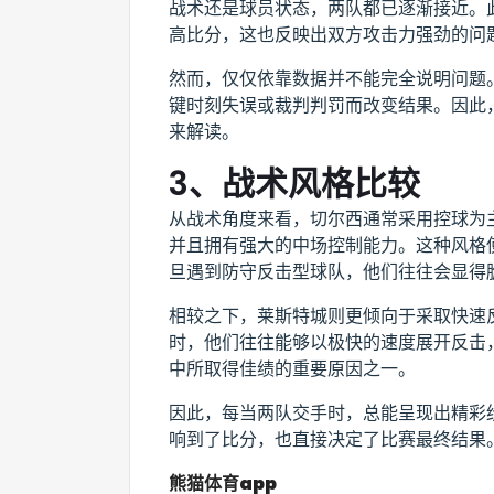
战术还是球员状态，两队都已逐渐接近。
高比分，这也反映出双方攻击力强劲的问
然而，仅仅依靠数据并不能完全说明问题
键时刻失误或裁判判罚而改变结果。因此
来解读。
3、战术风格比较
从战术角度来看，切尔西通常采用控球为
并且拥有强大的中场控制能力。这种风格
旦遇到防守反击型球队，他们往往会显得
相较之下，莱斯特城则更倾向于采取快速
时，他们往往能够以极快的速度展开反击
中所取得佳绩的重要原因之一。
因此，每当两队交手时，总能呈现出精彩
响到了比分，也直接决定了比赛最终结果
熊猫体育app