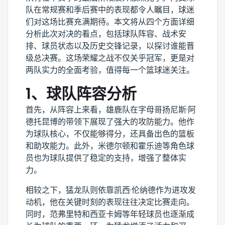
队在常规赛和季后赛中的表现都令人瞩目，球迷
们对这场比赛充满期待。本文将从四个方面详细
分析此次对决的看点，包括球队阵容、战术安
排、球员状态以及历史交锋记录，以探讨谁能晋
级总决赛。这场荣耀之战不仅关乎冠军，更是对
两队实力的全面考验，值得每一个篮球迷关注。
1、球队阵容分析
首先，从阵容上来看，雄鹿队在字母哥扬尼斯·阿
德托昆博的带领下展现了强大的攻防能力。他作
为球队核心，不仅能够得分，还具备出色的篮板
和助攻能力。此外，米德尔顿和霍乐迪等角色球
员也为球队提供了稳定的支持，增强了整体实
力。
相较之下，猛龙队则依靠凯西·伦纳德作为进攻发
动机，他在关键时刻的表现往往决定比赛走向。
同时，范弗里特和西亚卡姆等年轻球员也逐渐成