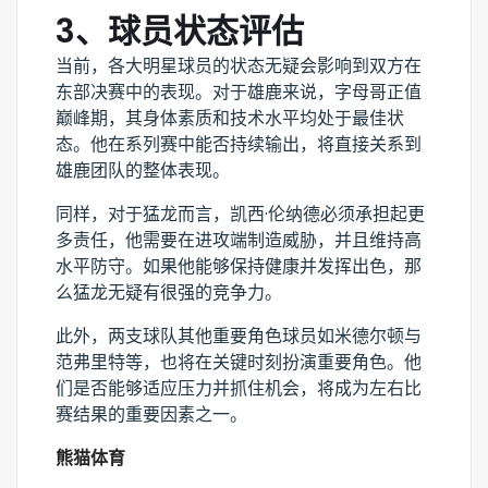
3、球员状态评估
当前，各大明星球员的状态无疑会影响到双方在
东部决赛中的表现。对于雄鹿来说，字母哥正值
巅峰期，其身体素质和技术水平均处于最佳状
态。他在系列赛中能否持续输出，将直接关系到
雄鹿团队的整体表现。
同样，对于猛龙而言，凯西·伦纳德必须承担起更
多责任，他需要在进攻端制造威胁，并且维持高
水平防守。如果他能够保持健康并发挥出色，那
么猛龙无疑有很强的竞争力。
此外，两支球队其他重要角色球员如米德尔顿与
范弗里特等，也将在关键时刻扮演重要角色。他
们是否能够适应压力并抓住机会，将成为左右比
赛结果的重要因素之一。
熊猫体育