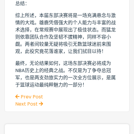
总结：
综上所述，本届东部决赛将是一场充满悬念与激
情的大戏。雄鹿凭借强大的个人能力与丰富的战
术选择，在常规赛中展现出了极佳状态。而猛龙
则依靠团队合作及坚韧不拔精神，同样不容小
觑。两者间较量无疑将吸引无数篮球迷前来围
观，此役究竟花落谁家，让我们拭目以待！
最终，无论结果如何，这场东部决赛必将成为
NBA历史上的经典之战。不仅是为了争夺总冠
军，也是两支劲旅实力的一次全方位展示，是属
于篮球运动最纯粹魅力的一部分！
Prev Post
Next Post