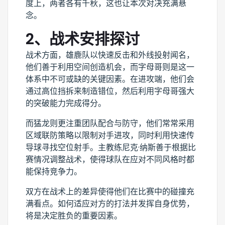
度上，两者各有千秋，这也让本次对决充满悬
念。
2、战术安排探讨
战术方面，雄鹿队以快速反击和外线投射闻名，
他们善于利用空间创造机会，而字母哥则是这一
体系中不可或缺的关键因素。在进攻端，他们会
通过高位挡拆来制造错位，然后利用字母哥强大
的突破能力完成得分。
而猛龙则更注重团队配合与防守，他们常常采用
区域联防策略以限制对手进攻，同时利用快速传
导球寻找空位射手。主教练尼克·纳斯善于根据比
赛情况调整战术，使得球队在应对不同风格时都
能保持竞争力。
双方在战术上的差异使得他们在比赛中的碰撞充
满看点。如何适应对方的打法并发挥自身优势，
将是决定胜负的重要因素。