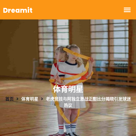
体育明星
首页
体育明星
老虎竞技与阿独立激战正酣比分揭晓引发球迷
热议