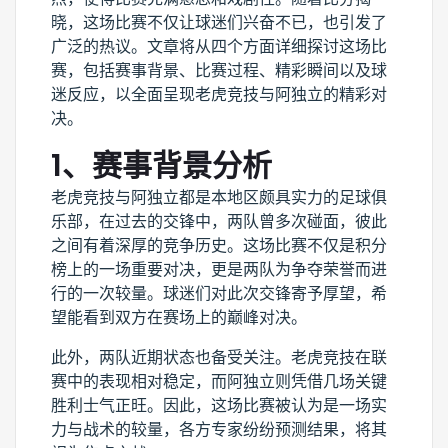
晓，这场比赛不仅让球迷们兴奋不已，也引发了
广泛的热议。文章将从四个方面详细探讨这场比
赛，包括赛事背景、比赛过程、精彩瞬间以及球
迷反应，以全面呈现老虎竞技与阿独立的精彩对
决。
1、赛事背景分析
老虎竞技与阿独立都是本地区颇具实力的足球俱
乐部，在过去的交锋中，两队曾多次碰面，彼此
之间有着深厚的竞争历史。这场比赛不仅是积分
榜上的一场重要对决，更是两队为争夺荣誉而进
行的一次较量。球迷们对此次交锋寄予厚望，希
望能看到双方在赛场上的巅峰对决。
此外，两队近期状态也备受关注。老虎竞技在联
赛中的表现相对稳定，而阿独立则凭借几场关键
胜利士气正旺。因此，这场比赛被认为是一场实
力与战术的较量，各方专家纷纷预测结果，将其